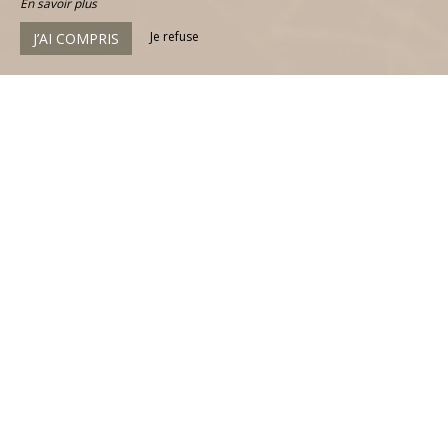
En savoir plus
Je refuse
J’AI COMPRIS
1 - 2
Chambre Supérieure Plus
Cette charmante chambre d’environ 14 m² est idéale
pour une ou deux personnes. Elle est adaptée à
l’accueil de personnes à mobilité réduite, la chambre
se trouve au rez-de-chaussée. Vous passerez
d’agréables nuitées dans un lit double en 160x200 ou
dans deux lits simples séparés de 80 cm, sur demande
uniquement et sur 3 des 5 chambres. Vous aurez de
nombreux équipements de qualité dans votre
chambre comme une climatisation, une télévision